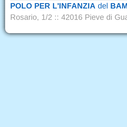
POLO PER L'INFANZIA
del
BAM
Rosario, 1/2
::
42016 Pieve di Gua