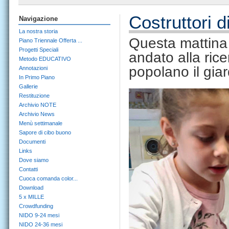
Costruttori
Navigazione
La nostra storia
Questa mattina
Piano Triennale Offerta ...
Progetti Speciali
andato alla ric
Metodo EDUCATIVO
popolano il giar
Annotazioni
In Primo Piano
Gallerie
Restituzione
Archivio NOTE
Archivio News
Menù settimanale
Sapore di cibo buono
Documenti
Links
Dove siamo
Contatti
Cuoca comanda color...
Download
5 x MILLE
Crowdfunding
NIDO 9-24 mesi
NIDO 24-36 mesi