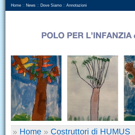
Home
::
News
::
Dove Siamo
::
Annotazioni
»
Home
»
Costruttori di HUMUS