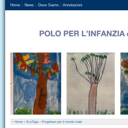
Home
::
News
::
Dove Siamo
::
Annotazioni
»
Home
»
EcoTags
»
Progettare per il mondo reale