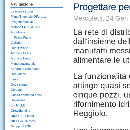
Progettare pe
Navigazione
La nostra storia
Mercoledi, 24 Gen 
Piano Triennale Offerta ...
Progetti Speciali
Metodo EDUCATIVO
La rete di distr
Annotazioni
In Primo Piano
dall'insieme de
Gallerie
Restituzione
manufatti messi
Archivio NOTE
alimentare le ut
Archivio News
Menù settimanale
Sapore di cibo buono
La funzionalità
Documenti
Links
attinge quasi sei
Dove siamo
Contatti
cinque pozzi, u
Cuoca comanda color...
Download
rifornimento idr
5 x MILLE
Crowdfunding
Reggiolo.
NIDO 9-24 mesi
NIDO 24-36 mesi
Gruppo 3 ANNI