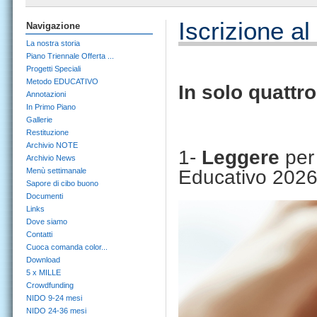
Iscrizione a
Navigazione
La nostra storia
Piano Triennale Offerta ...
Progetti Speciali
Metodo EDUCATIVO
In solo quattr
Annotazioni
In Primo Piano
Gallerie
Restituzione
Archivio NOTE
1-
Leggere
per
Archivio News
Menù settimanale
Educativo 202
Sapore di cibo buono
Documenti
Links
Dove siamo
Contatti
Cuoca comanda color...
Download
5 x MILLE
Crowdfunding
NIDO 9-24 mesi
NIDO 24-36 mesi