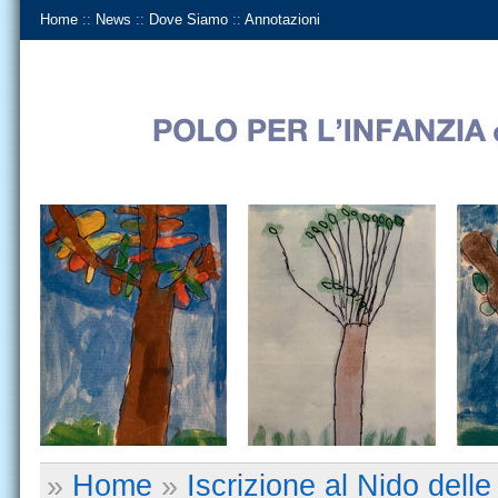
Home
::
News
::
Dove Siamo
::
Annotazioni
»
Home
»
Iscrizione al Nido dell