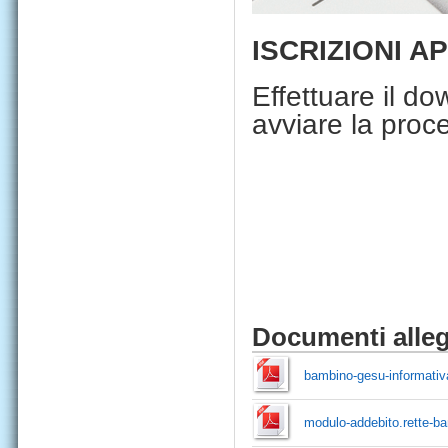
ISCRIZIONI A
Effettuare il do
avviare la proce
Documenti alleg
bambino-gesu-informativa
modulo-addebito.rette-ba